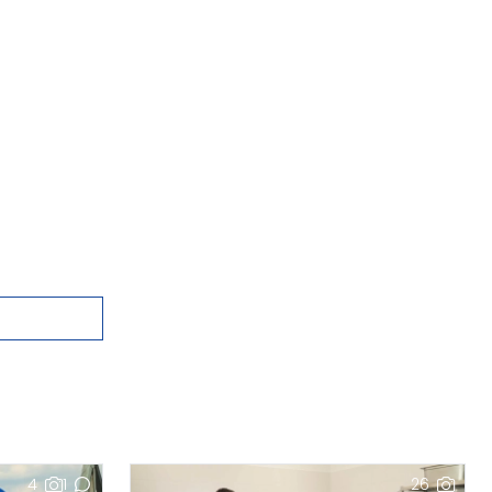
4
1
26