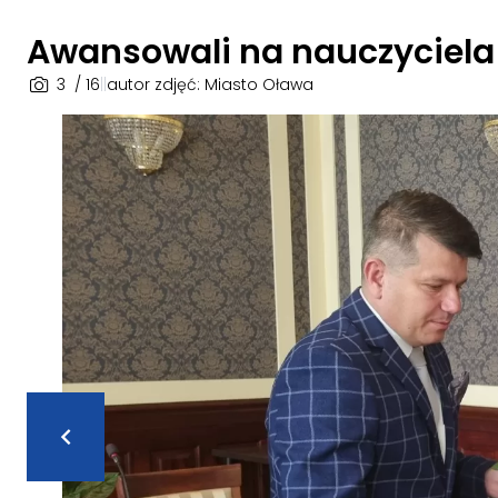
Awansowali na nauczyciel
3
/ 16
|
|
autor zdjęć: Miasto Oława