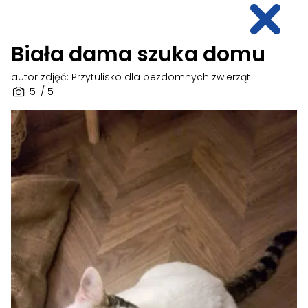
Biała dama szuka domu
autor zdjęć: Przytulisko dla bezdomnych zwierząt
5
/ 5