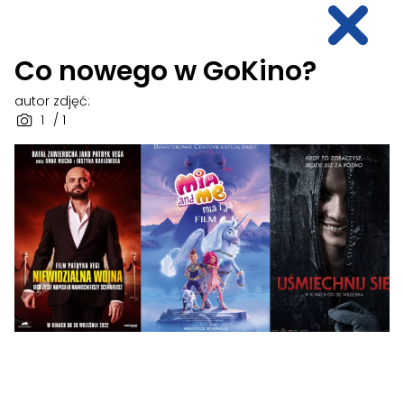
Co nowego w GoKino?
autor zdjęć:
1
/ 1