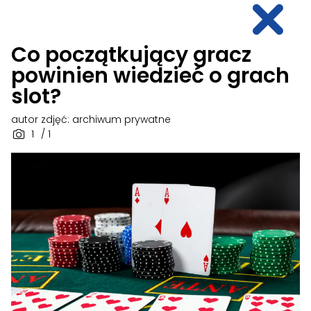
Co początkujący gracz
powinien wiedzieć o grach
slot?
autor zdjęć: archiwum prywatne
1
/ 1