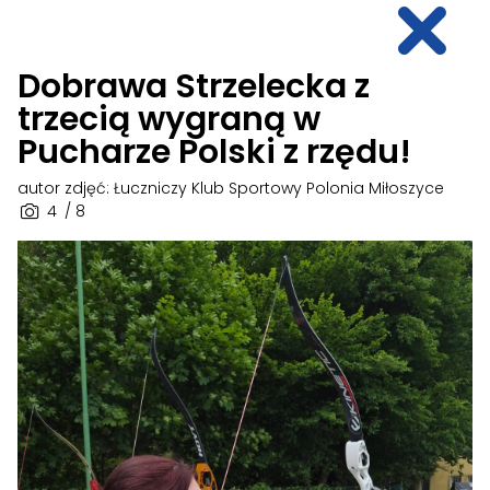
Dobrawa Strzelecka z
trzecią wygraną w
Pucharze Polski z rzędu!
autor zdjęć: Łuczniczy Klub Sportowy Polonia Miłoszyce
4
/ 8