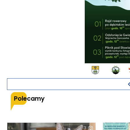
Polecamy
3