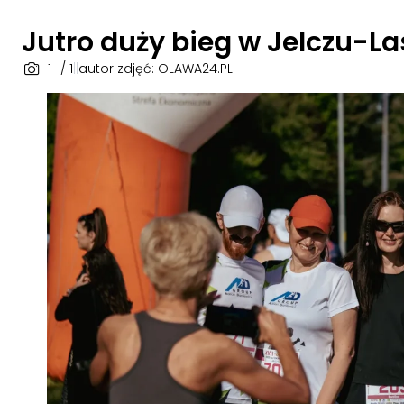
Jutro duży bieg w Jelczu-L
1
/ 1
|
|
autor zdjęć: OLAWA24.PL