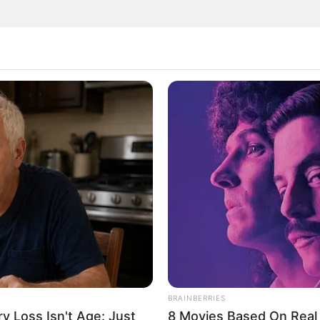
ędą się kreatywne warsztaty dla najmłodszych "Lukro
stworzy własne, wyjątkowe zwierzątka - informują organiz
maksymalnie 20 dzieci, a o zapisach decyduje kolejność zg
warsztaty odbędą się 27 września w Oddziale dla Dzieci 