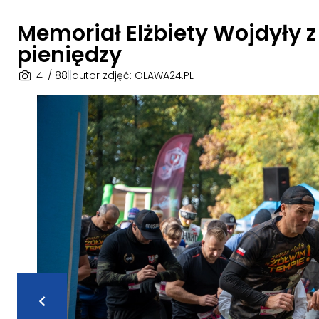
Memoriał Elżbiety Wojdyły 
pieniędzy
4
/ 88
|
|
autor zdjęć: OLAWA24.PL