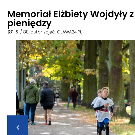
Memoriał Elżbiety Wojdyły 
pieniędzy
5
/ 88
|
|
autor zdjęć: OLAWA24.PL