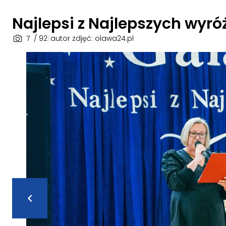
Najlepsi z Najlepszych wyr
7
/ 92
|
|
autor zdjęć: olawa24.pl