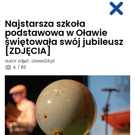
Najstarsza szkoła
podstawowa w Oławie
świętowała swój jubileusz
[ZDJĘCIA]
autor zdjęć: olawa24.pl
4
/ 83