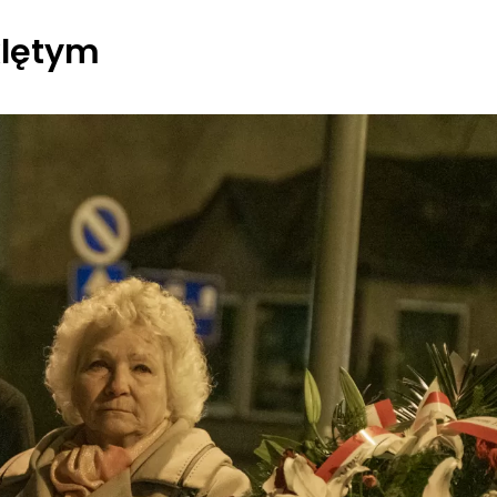
klętym