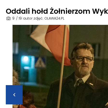
Oddali hołd Żołnierzom Wy
9
/ 19
|
|
autor zdjęć: OLAWA24.PL