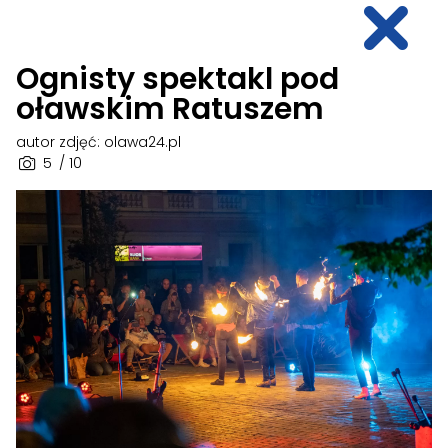
Ognisty spektakl pod
oławskim Ratuszem
autor zdjęć: olawa24.pl
5
/ 10