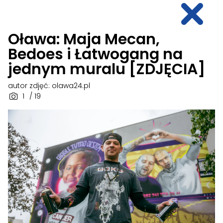
Oława: Maja Mecan,
Bedoes i Łatwogang na
jednym muralu [ZDJĘCIA]
autor zdjęć: olawa24.pl
1
/ 19