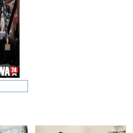
4
1
26