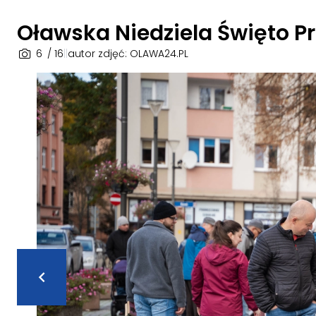
Oławska Niedziela Święto P
6
/ 16
|
|
autor zdjęć: OLAWA24.PL