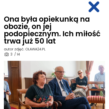
Ona była opiekunką na
obozie, on jej
podopiecznym. Ich miłość
trwa już 50 lat
autor zdjęć: OLAWA24.PL
3
/ 14