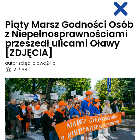
Piąty Marsz Godności Osób
z Niepełnosprawnościami
przeszedł ulicami Oławy
[ZDJĘCIA]
autor zdjęć: olawa24.pl
2
/ 58