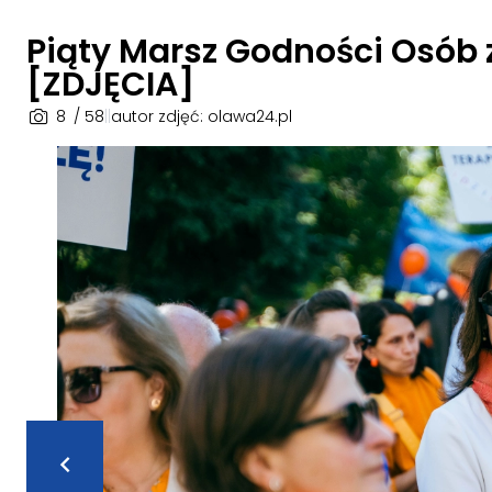
Piąty Marsz Godności Osób 
[ZDJĘCIA]
8
/ 58
|
|
autor zdjęć: olawa24.pl