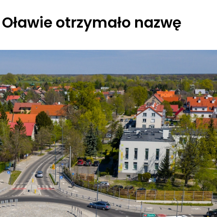
w Oławie otrzymało nazwę