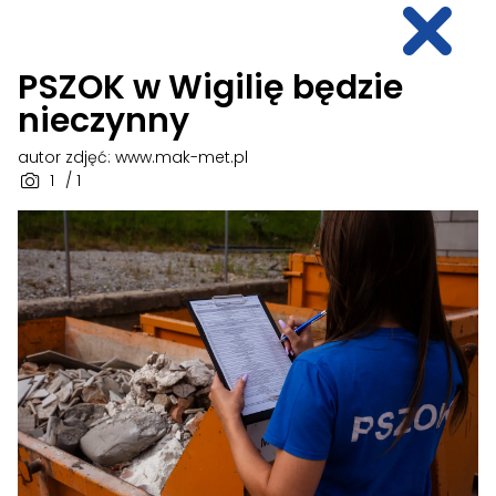
PSZOK w Wigilię będzie
nieczynny
autor zdjęć: www.mak-met.pl
1
/ 1