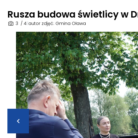
Rusza budowa świetlicy w 
3
/ 4
|
|
autor zdjęć: Gmina Oława