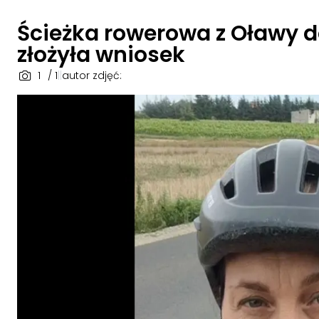
Ścieżka rowerowa z Oławy 
złożyła wniosek
1
/ 1
|
|
autor zdjęć: