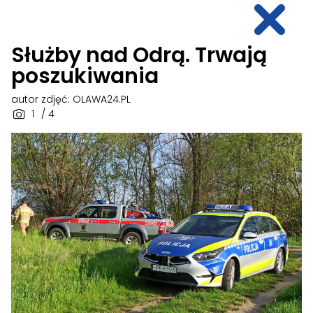
Służby nad Odrą. Trwają
poszukiwania
autor zdjęć: OLAWA24.PL
1
/ 4