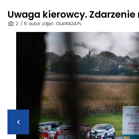
Uwaga kierowcy. Zdarzenie
2
/ 6
|
|
autor zdjęć: OLAWA24.PL