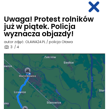
Uwaga! Protest rolników
już w piątek. Policja
wyznacza objazdy!
autor zdjęć: OLAWA24.PL / policja Oława
3
/ 4