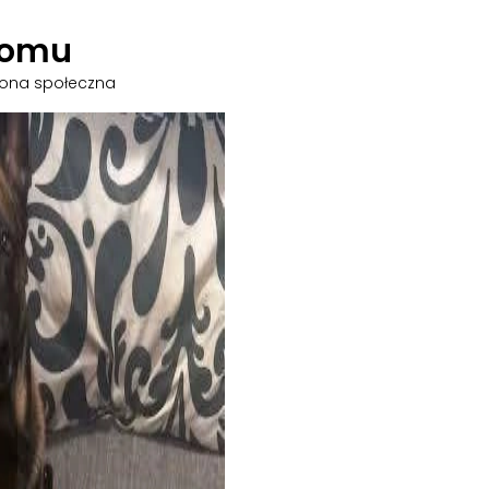
domu
trona społeczna