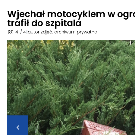
Wjechał motocyklem w ogro
trafił do szpitala
4
/ 4
|
|
autor zdjęć: archiwum prywatne