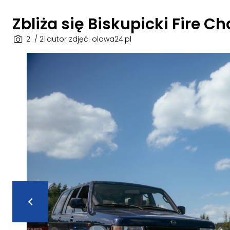
Zbliża się Biskupicki Fire C
2
/ 2
|
|
autor zdjęć: olawa24.pl