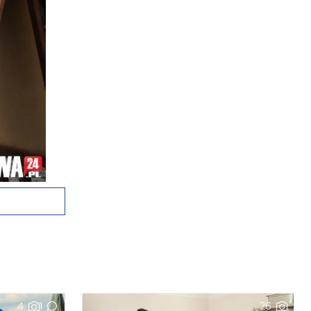
4
1
26