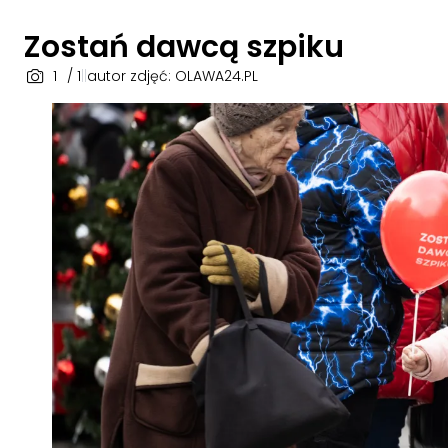
Zostań dawcą szpiku
1
/ 1
|
|
autor zdjęć: OLAWA24.PL