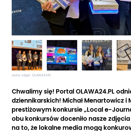
autor zdjęć: OLAWA24.PL
Chwalimy się! Portal OLAWA24.PL odni
dziennikarskich! Michał Menartowicz i
prestiżowym konkursie „Local e-Journa
obu konkursów doceniło nasze zdjęcia
na to, że lokalne media mogą konkurow