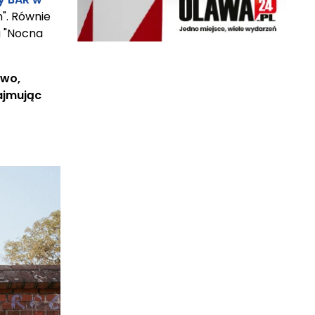
m". Równie
 "Nocna
two,
ajmując