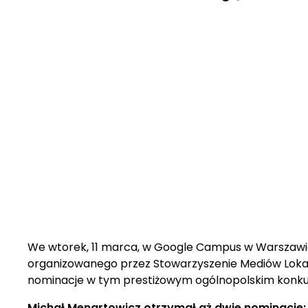
We wtorek, 11 marca, w Google Campus w Warszawi
organizowanego przez Stowarzyszenie Mediów Lokaln
nominacje w tym prestiżowym ogólnopolskim konku
Michał Menartowicz otrzymał aż dwie nominacje: