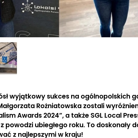
ósł wyjątkowy sukces na ogólnopolskich g
 Małgorzata Rożniatowska zostali wyróżnien
lism Awards 2024”, a także SGL Local Press
 z powodzi ubiegłego roku. To doskonały 
ać z najlepszymi w kraju!