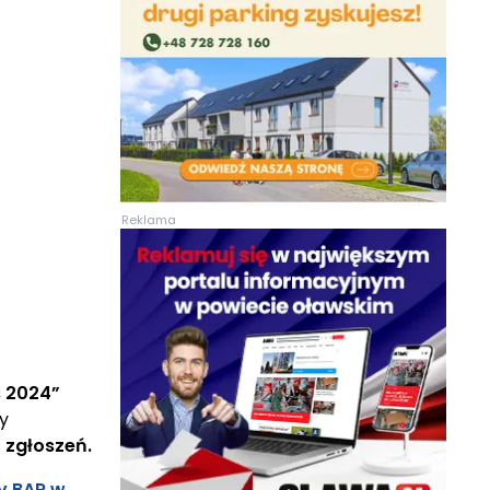
Reklama
s 2024”
y
 zgłoszeń.
y BAR w