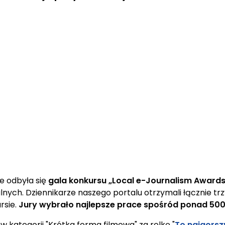
e odbyła się
gala konkursu „Local e-Journalism Award
ych. Dziennikarze naszego portalu otrzymali łącznie trz
rsie.
Jury wybrało najlepsze prace spośród ponad 500
w kategorii "Krótka forma filmowa" za rolkę "
To najgorsz