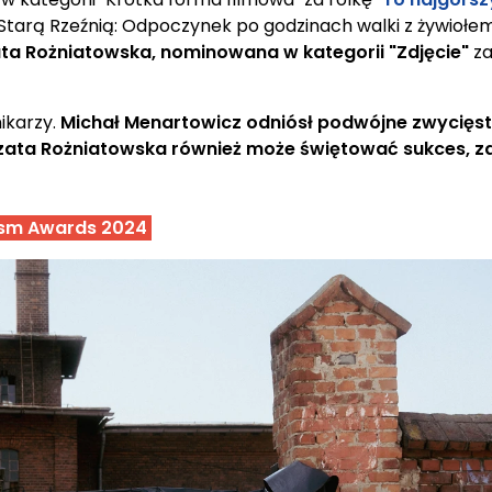
od Starą Rzeźnią: Odpoczynek po godzinach walki z żywiołe
ta Rożniatowska, nominowana w kategorii "Zdjęcie"
za
ikarzy.
Michał Menartowicz odniósł podwójne zwycięs
ata Rożniatowska również może świętować sukces, z
lism Awards 2024