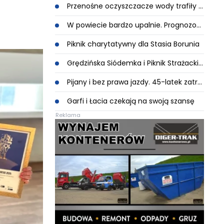
Przenośne oczyszczacze wody trafiły do Gminy Oława
W powiecie bardzo upalnie. Prognozowane są też silne burze
Piknik charytatywny dla Stasia Borunia
Grędzińska Siódemka i Piknik Strażacki. Co czeka na mieszkańców?
Pijany i bez prawa jazdy. 45-latek zatrzymany podczas kontroli w Oławie
Garfi i Łacia czekają na swoją szansę
Reklama