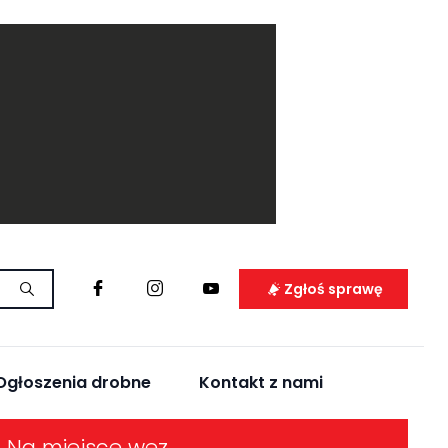
Zgłoś sprawę
Ogłoszenia drobne
Kontakt z nami
Akcja służb na pierwszym stawie w Jelczu-Laskowicach. Na miejsce wezwano płetwonurka