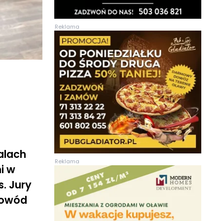
Reklama
alach
Reklama
i w
. Jury
dowód