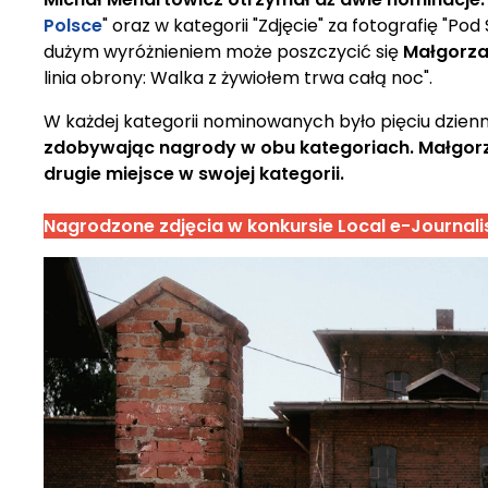
Polsce
" oraz w kategorii "Zdjęcie" za fotografię "P
dużym wyróżnieniem może poszczycić się
Małgorza
linia obrony: Walka z żywiołem trwa całą noc".
W każdej kategorii nominowanych było pięciu dzienn
zdobywając nagrody w obu kategoriach. Małgorz
drugie miejsce w swojej kategorii.
Nagrodzone zdjęcia w konkursie Local e-Journa